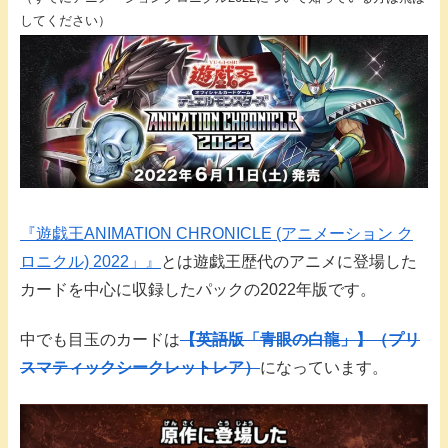
してください）
『遊戯王ANIMATION CHRONICLE (アニメーション ク
ロニクル) 2022」』
とは遊戯王歴代のアニメに登場した
カードを中心に収録したパックの2022年版です。
中でも目玉のカードは
【英語版「青眼の白龍」】（プリ
スマティックシークレットレア）
になっています。