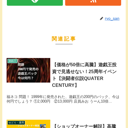
ryo_san
関連記事
遊戯王
【価格が50倍に高騰】遊戯王投
資で見逃せない！25周年イベン
ト【決闘者伝説QUATER
CENTURY】
福ネコ 問題！ 1999年に発売された、遊戯王の200円のパック、今は
何円でしょう？ ①2,000円 ②13,000円 店員みお うーん10倍...
せどり・運用
【ショップオーナー解説】高騰